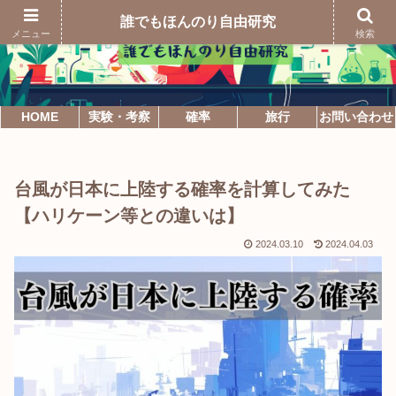
誰でもほんのり自由研究
メニュー
検索
HOME
実験・考察
確率
旅行
お問い合わせ
台風が日本に上陸する確率を計算してみた
【ハリケーン等との違いは】
2024.03.10
2024.04.03