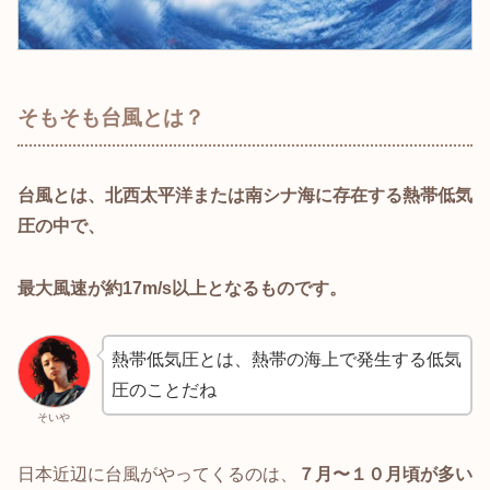
そもそも台風とは？
台風とは、北西太平洋または南シナ海に存在する熱帯低気
圧の中で、
最大風速が約17m/s以上となるものです。
熱帯低気圧とは、熱帯の海上で発生する低気
圧のことだね
そいや
日本近辺に台風がやってくるのは、
７月〜１０月頃が多い