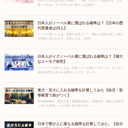
日本の入学式は4月が大多数で、「桜」とセットで描かれることが
多いですね。そいややっぱり春といえば桜だ...
日本人がノーベル賞に選ばれる確率は？【日本の歴
代受賞者は29人】
ノーベル賞といえば、最高の名誉として、優れた功績を残した個人
や団体に送られます。日本人では、1949...
日本人がイグノーベル賞に選ばれる確率は？【偉大
なユーモア研究】
イグノーベル賞といえば、本家ノーベル賞のパロディで、ユーモア
溢れる研究に送られる賞のことです。そいや...
東大・京大に入れる確率を計算してみた【幼児・初
等教育で差がつく】
日本最高峰の「東京大学」話題性抜群の「京都大学」憧れの旧帝大
いずれも世界レベルの超一流大学ですが、一...
日本で雷が人に落ちる確率を計算してみた。【自分