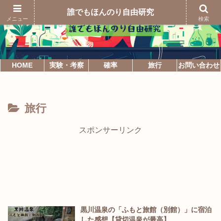
誰でもほんのり自由研究
メニュー
検索
HOME
実験・考察
確率
旅行
お問い合わせ
旅行
スポンサーリンク
黒川温泉の「ふもと旅館（別館）」に宿泊
した感想【貸切温泉が最高】